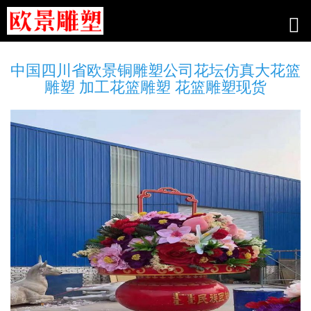
中国四川省欧景铜雕塑公司花坛仿真大花篮
雕塑 加工花篮雕塑 花篮雕塑现货