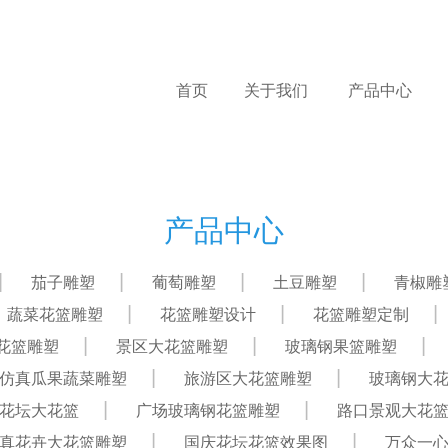
首页
关于我们
产品中心
产品中心
茄子雕塑
葡萄雕塑
土豆雕塑
青椒雕
蔬菜花篮雕塑
花篮雕塑设计
花篮雕塑定制
花篮雕塑
景区大花篮雕塑
玻璃钢果篮雕塑
仿真瓜果蔬菜雕塑
旅游区大花篮雕塑
玻璃钢大
花坛大花篮
广场玻璃钢花篮雕塑
路口景观大花
真花卉大花篮雕塑
国庆花坛花篮效果图
万众一