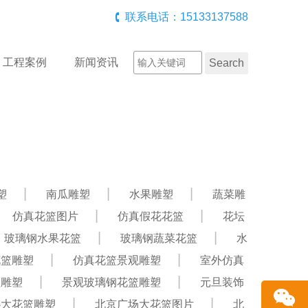
联系电话：15133137588
工程案例
新闻资讯
塑
南瓜雕塑
水果雕塑
蔬菜雕
仿真花篮图片
仿真假花花篮
花坛
玻璃钢水果花篮
玻璃钢蔬菜花篮
水
花篮雕塑
仿真花篮景观雕塑
室外仿真
篮雕塑
景观玻璃钢花篮雕塑
元旦装饰
心大花篮雕塑
北京广场大花篮图片
北