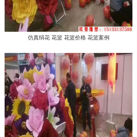
仿真绢花 花篮 花篮价格 花篮案例